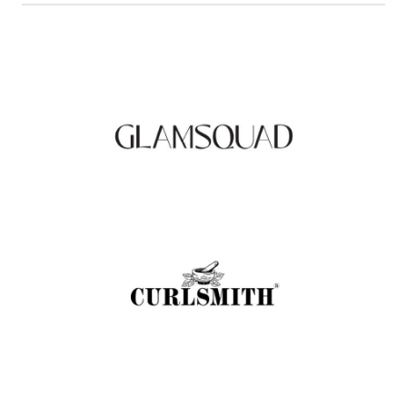
Glamsquad Review : Beauty Services Delivered
to Your Doorstep
.
FASHION EDITOR TEAM
Curlsmith: Revolutionizing Curly Hair Care
with Clean, Effective Products
.
FASHION EDITOR TEAM
Muc-Off Review : Revolutionizing Bike and
Motorcycle Care