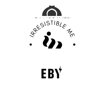
Outdoor Adventure Gear
FASHION EDITOR TEAM
Discover Your Confidence with Irresistible Me
Review
FASHION EDITOR TEAM
EBY Review : Revolutionizing Women’s
Underwear with Comfort, Innovation, and
Empowerment
EBY is a contemporary underwear brand that is
revolutionizing the lingerie sector through innovation,
comfort, and social responsibility.
FASHION EDITOR TEAM